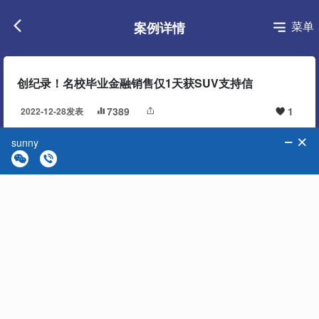
菜单
案例详情
创纪录！名校毕业金融销售仅1天获SUV支持信
7389
1
2022-12-28发表
基本信息：
C女士 90后
国内职位：
金融行业从业人员
创投项目：
Home Pharmacy
办理进度：
2022.07 签约
2022.09 支付孵化器培训费和参加孵化器培训
2022.11 孵化器培训结束
2022.12.06 递交孵化器申请支持信